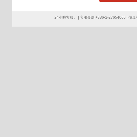
24小時客服。 | 客服專線:+886-2-27654066 | 傳真號碼